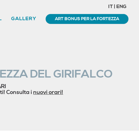
IT
|
ENG
L
GALLERY
EZZA DEL GIRIFALCO
RI
i! Consulta i
nuovi orari!