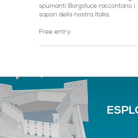
spumanti Borgoluce raccontano i
sapori della nostra Italia.
Free entry.
ESPLO